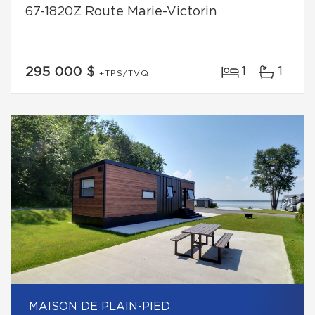
67-1820Z Route Marie-Victorin
1
1
295 000 $
+TPS/TVQ
MAISON DE PLAIN-PIED