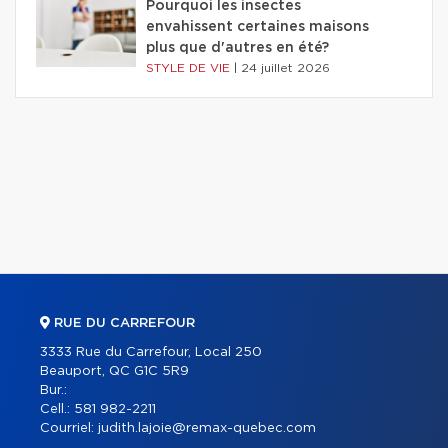
Pourquoi les insectes
envahissent certaines maisons
plus que d'autres en été?
STYLE DE VIE
|
24 juillet 2026
RUE DU CARREFOUR
3333 Rue du Carrefour, Local 250
Beauport, QC G1C 5R9
Bur.:
Cell.:
581 982-2211
Courriel:
judith.lajoie@remax-quebec.com