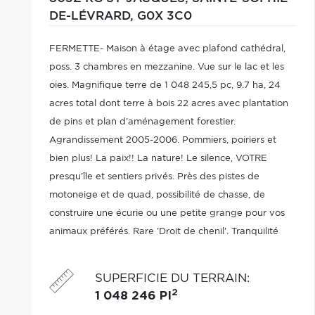
DE-LÉVRARD,
G0X 3C0
FERMETTE- Maison à étage avec plafond cathédral,
poss. 3 chambres en mezzanine. Vue sur le lac et les
oies. Magnifique terre de 1 048 245,5 pc, 9.7 ha, 24
acres total dont terre à bois 22 acres avec plantation
de pins et plan d'aménagement forestier.
Agrandissement 2005-2006. Pommiers, poiriers et
bien plus! La paix!! La nature! Le silence, VOTRE
presqu'île et sentiers privés. Près des pistes de
motoneige et de quad, possibilité de chasse, de
construire une écurie ou une petite grange pour vos
animaux préférés. Rare 'Droit de chenil'. Tranquilité
absolue.
SUPERFICIE DU TERRAIN
:
2
1 048 246 PI