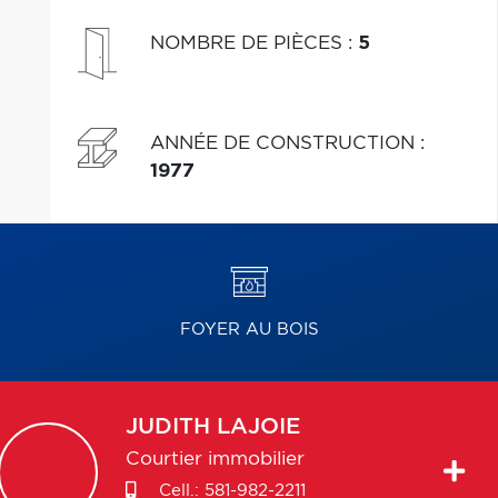
NOMBRE DE PIÈCES
:
5
ANNÉE DE CONSTRUCTION
:
1977
FOYER AU BOIS
JUDITH
LAJOIE
Courtier immobilier
Cell.:
581-982-2211