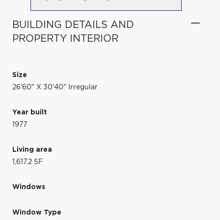
BUILDING DETAILS AND
PROPERTY INTERIOR
Size
26'60" X 30'40" Irregular
Year built
1977
Living area
1,617.2 SF
Windows
Window Type