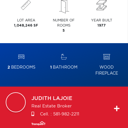
LOT AREA
NUMBER OF
YEAR BUILT
1,048,246 SF
ROOMS
1977
5
2
BEDROOMS
1
BATHROOM
WOOD
FIREPLACE
JUDITH
LAJOIE
Real Estate Broker
Cell. :
581-982-2211