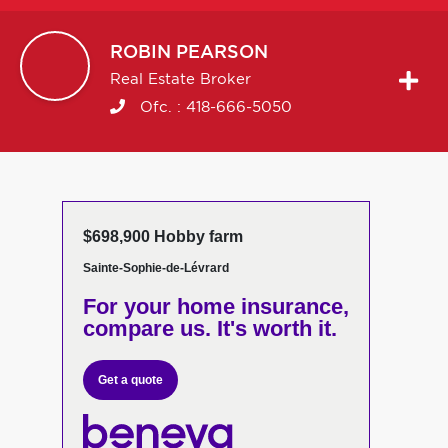
ROBIN
PEARSON
Real Estate Broker
Ofc. :
418-666-5050
$698,900 Hobby farm
Sainte-Sophie-de-Lévrard
For your home insurance,
compare us. It's worth it.
Get a quote