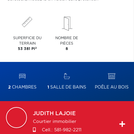
SUPERFICIE DU
NOMBRE DE
TERRAIN
PIÈCES
2
53 381 PI
8
2
CHAMBRES
1
SALLE DE BAINS
POÊLE AU BOIS
JUDITH
LAJOIE
Courtier immobilier
Cell.:
581-982-2211